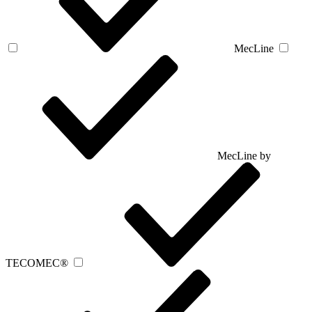
MecLine
MecLine by
TECOMEC®