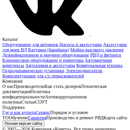
Каталог
Оборудование для автомоек
Насосы и аксессуары
Аксессуары
для моек ВД
Катушки (барабаны)
Мойки высокого давления
Дезинфекционное и моечное оборудование
РВД и фитинги
Клининговое оборудование и инвентарь
Автомоечные
комплексы
Автохимия и аксессуары
Коммунальная техника
Гидродинамические установки
Электродвигатели
Комплектующие для с/х опрыскивателей
Компания
О нас
Производители
Как стать дилером
Техническая
документация
Политика
конфиденциальности
Антикоррупционная
политика
Статьи
СОУТ
Поддержка
Где и как купить
Сервис
Порядок и условие
ТО
Обучение
Гарантия
Производство и ремонт РВД
Карта сайта
Полная версия сайта
© 2002—2026 Компания «Комета». Все права защищены