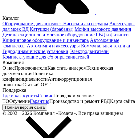
Каталог
Оборудование для автомоек
Насосы и аксессуары
Аксессуары
для моек ВД
Катушки (барабаны)
Мойки высокого давления
Дезинфекционное и моечное оборудование
РВД и фитинги
Клининговое оборудование и инвентарь
Автомоечные
комплексы
Автохимия и аксессуары
Коммунальная техника
Гидродинамические установки
Электродвигатели
Комплектующие для с/х опрыскивателей
Компания
О нас
Производители
Как стать дилером
Техническая
документация
Политика
конфиденциальности
Антикоррупционная
политика
Статьи
СОУТ
Поддержка
Где и как купить
Сервис
Порядок и условие
ТО
Обучение
Гарантия
Производство и ремонт РВД
Карта сайта
Полная версия сайта
© 2002—2026 Компания «Комета». Все права защищены