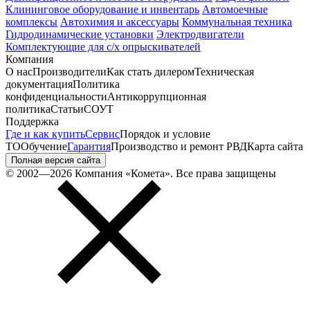
Клининговое оборудование и инвентарь
Автомоечные
комплексы
Автохимия и аксессуары
Коммунальная техника
Гидродинамические установки
Электродвигатели
Комплектующие для с/х опрыскивателей
Компания
О нас
Производители
Как стать дилером
Техническая
документация
Политика
конфиденциальности
Антикоррупционная
политика
Статьи
СОУТ
Поддержка
Где и как купить
Сервис
Порядок и условие
ТО
Обучение
Гарантия
Производство и ремонт РВД
Карта сайта
Полная версия сайта
© 2002—2026 Компания «Комета». Все права защищены