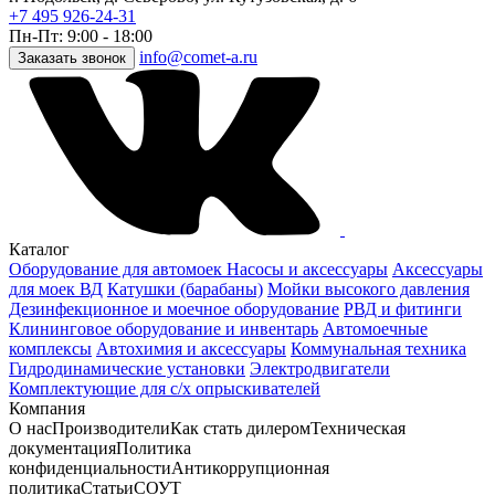
+7 495 926-24-31
Пн-Пт: 9:00 - 18:00
info@comet-a.ru
Заказать звонок
Каталог
Оборудование для автомоек
Насосы и аксессуары
Аксессуары
для моек ВД
Катушки (барабаны)
Мойки высокого давления
Дезинфекционное и моечное оборудование
РВД и фитинги
Клининговое оборудование и инвентарь
Автомоечные
комплексы
Автохимия и аксессуары
Коммунальная техника
Гидродинамические установки
Электродвигатели
Комплектующие для с/х опрыскивателей
Компания
О нас
Производители
Как стать дилером
Техническая
документация
Политика
конфиденциальности
Антикоррупционная
политика
Статьи
СОУТ