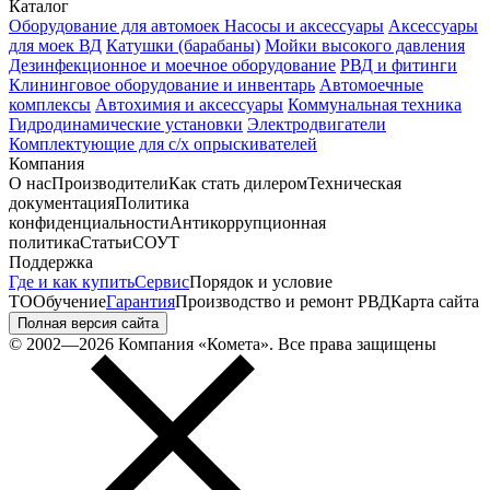
Каталог
Оборудование для автомоек
Насосы и аксессуары
Аксессуары
для моек ВД
Катушки (барабаны)
Мойки высокого давления
Дезинфекционное и моечное оборудование
РВД и фитинги
Клининговое оборудование и инвентарь
Автомоечные
комплексы
Автохимия и аксессуары
Коммунальная техника
Гидродинамические установки
Электродвигатели
Комплектующие для с/х опрыскивателей
Компания
О нас
Производители
Как стать дилером
Техническая
документация
Политика
конфиденциальности
Антикоррупционная
политика
Статьи
СОУТ
Поддержка
Где и как купить
Сервис
Порядок и условие
ТО
Обучение
Гарантия
Производство и ремонт РВД
Карта сайта
Полная версия сайта
© 2002—2026 Компания «Комета». Все права защищены