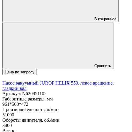
В избранное
Сравнить
Цена по запросу
Насос вакуумный JUROP HELIX 550, левое вращение,
гладкий вал
Артикул: N620951102
Габаритные размеры, мм
961*508*472
Производительность, л/мин
51000
Обороты двигателя, об./мин
3400
Вес, кг