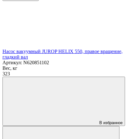
Насос вакуумный JUROP HELIX 550, правое вращение,
гладкий вал
Артикул: N620851102
Вес, кг
323
В избранное