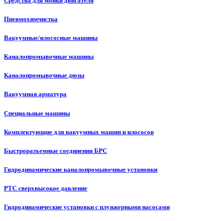
Средства для мойки двигателя
Пневмохимчистка
Вакуумные/илососные машины
Каналопромывочные машины
Каналопромывочные дюзы
Вакуумная арматура
Специальные машины
Комплектующие для вакуумных машин и илососов
Быстроразъемные соединения БРС
Гидродинамические каналопромывочные установки
РТС сверхвысокое давление
Гидродинамические установки с плунжерными насосами