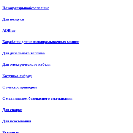
Пожаровзрывобезопасные
Для воздуха
ADBlue
Барабаны для каналопромывочных машин
Для дизельного топлива
Для электрического кабеля
Катушка-гибрид
С электроприводом
С механизмом безопасного сматывания
Для сварки
Для всасывания
Бытовые