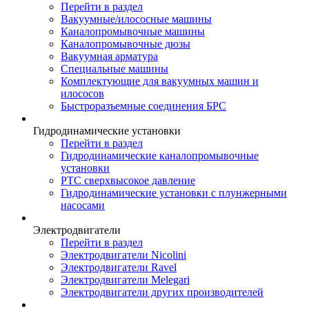
Перейти в раздел
Вакуумные/илососные машины
Каналопромывочные машины
Каналопромывочные дюзы
Вакуумная арматура
Специальные машины
Комплектующие для вакуумных машин и
илососов
Быстроразъемные соединения БРС
Гидродинамические установки
Перейти в раздел
Гидродинамические каналопромывочные
установки
РТС сверхвысокое давление
Гидродинамические установки с плунжерными
насосами
Электродвигатели
Перейти в раздел
Электродвигатели Nicolini
Электродвигатели Ravel
Электродвигатели Melegari
Электродвигатели других производителей