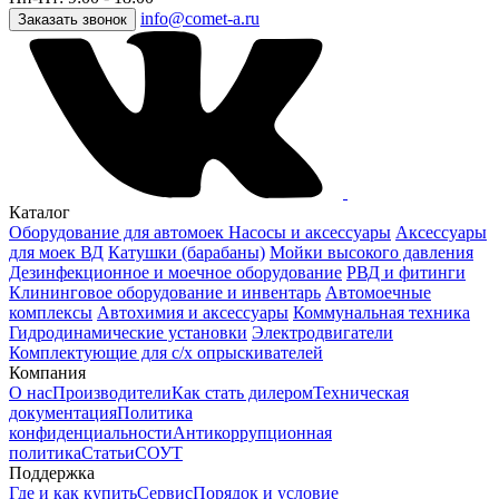
info@comet-a.ru
Заказать звонок
Каталог
Оборудование для автомоек
Насосы и аксессуары
Аксессуары
для моек ВД
Катушки (барабаны)
Мойки высокого давления
Дезинфекционное и моечное оборудование
РВД и фитинги
Клининговое оборудование и инвентарь
Автомоечные
комплексы
Автохимия и аксессуары
Коммунальная техника
Гидродинамические установки
Электродвигатели
Комплектующие для с/х опрыскивателей
Компания
О нас
Производители
Как стать дилером
Техническая
документация
Политика
конфиденциальности
Антикоррупционная
политика
Статьи
СОУТ
Поддержка
Где и как купить
Сервис
Порядок и условие