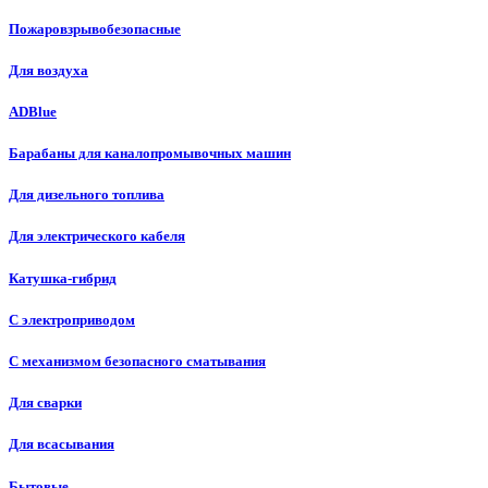
Пожаровзрывобезопасные
Для воздуха
ADBlue
Барабаны для каналопромывочных машин
Для дизельного топлива
Для электрического кабеля
Катушка-гибрид
С электроприводом
С механизмом безопасного сматывания
Для сварки
Для всасывания
Бытовые