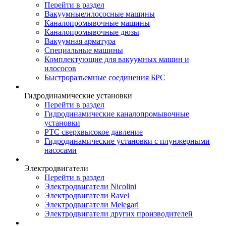
Перейти в раздел
Вакуумные/илососные машины
Каналопромывочные машины
Каналопромывочные дюзы
Вакуумная арматура
Специальные машины
Комплектующие для вакуумных машин и
илососов
Быстроразъемные соединения БРС
Гидродинамические установки
Перейти в раздел
Гидродинамические каналопромывочные
установки
РТС сверхвысокое давление
Гидродинамические установки с плунжерными
насосами
Электродвигатели
Перейти в раздел
Электродвигатели Nicolini
Электродвигатели Ravel
Электродвигатели Melegari
Электродвигатели других производителей