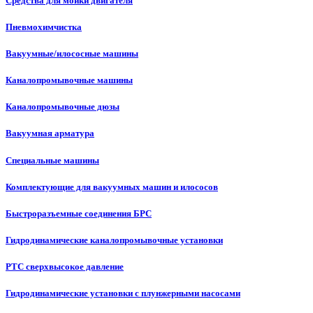
Средства для мойки двигателя
Пневмохимчистка
Вакуумные/илососные машины
Каналопромывочные машины
Каналопромывочные дюзы
Вакуумная арматура
Специальные машины
Комплектующие для вакуумных машин и илососов
Быстроразъемные соединения БРС
Гидродинамические каналопромывочные установки
РТС сверхвысокое давление
Гидродинамические установки с плунжерными насосами