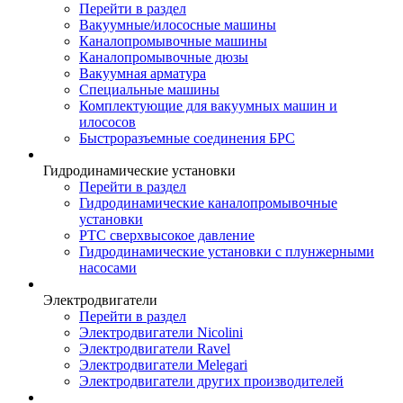
Перейти в раздел
Вакуумные/илососные машины
Каналопромывочные машины
Каналопромывочные дюзы
Вакуумная арматура
Специальные машины
Комплектующие для вакуумных машин и
илососов
Быстроразъемные соединения БРС
Гидродинамические установки
Перейти в раздел
Гидродинамические каналопромывочные
установки
РТС сверхвысокое давление
Гидродинамические установки с плунжерными
насосами
Электродвигатели
Перейти в раздел
Электродвигатели Nicolini
Электродвигатели Ravel
Электродвигатели Melegari
Электродвигатели других производителей