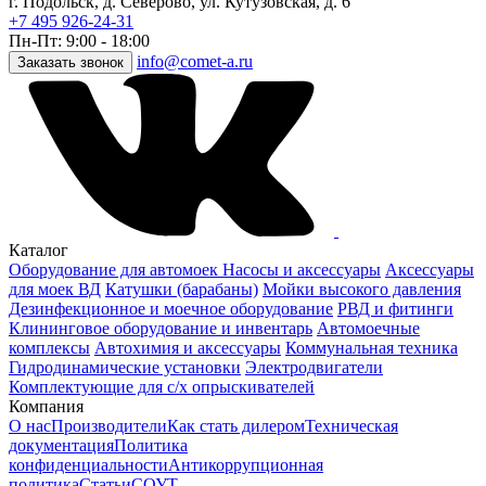
г. Подольск, д. Северово, ул. Кутузовская, д. 6
+7 495 926-24-31
Пн-Пт: 9:00 - 18:00
info@comet-a.ru
Заказать звонок
Каталог
Оборудование для автомоек
Насосы и аксессуары
Аксессуары
для моек ВД
Катушки (барабаны)
Мойки высокого давления
Дезинфекционное и моечное оборудование
РВД и фитинги
Клининговое оборудование и инвентарь
Автомоечные
комплексы
Автохимия и аксессуары
Коммунальная техника
Гидродинамические установки
Электродвигатели
Комплектующие для с/х опрыскивателей
Компания
О нас
Производители
Как стать дилером
Техническая
документация
Политика
конфиденциальности
Антикоррупционная
политика
Статьи
СОУТ