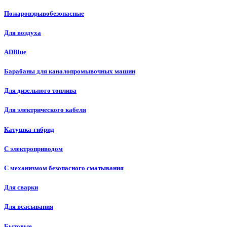
Пожаровзрывобезопасные
Для воздуха
ADBlue
Барабаны для каналопромывочных машин
Для дизельного топлива
Для электрического кабеля
Катушка-гибрид
С электроприводом
С механизмом безопасного сматывания
Для сварки
Для всасывания
Бытовые