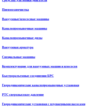
Средства для мойки двигателя
Пневмохимчистка
Вакуумные/илососные машины
Каналопромывочные машины
Каналопромывочные дюзы
Вакуумная арматура
Специальные машины
Комплектующие для вакуумных машин и илососов
Быстроразъемные соединения БРС
Гидродинамические каналопромывочные установки
РТС сверхвысокое давление
Гидродинамические установки с плунжерными насосами