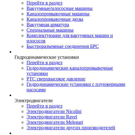
Перейти в раздел
Вакуумные/илососные машины
Каналопромывочные машины
Каналопромывочные дюзы
Вакуумная арматура
Специальные машины
Комплектующие для вакуумных машин и
илососов
Быстроразъемные соединения БРС
Гидродинамические установки
Перейти в раздел
Гидродинамические каналопромывочные
установки
РТС сверхвысокое давление
Гидродинамические установки с плунжерными
насосами
Электродвигатели
Перейти в раздел
Электродвигатели Nicolini
Электродвигатели Ravel
Электродвигатели Melegari
Электродвигатели других производителей