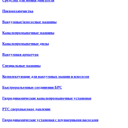
Средства для мойки двигателя
Пневмохимчистка
Вакуумные/илососные машины
Каналопромывочные машины
Каналопромывочные дюзы
Вакуумная арматура
Специальные машины
Комплектующие для вакуумных машин и илососов
Быстроразъемные соединения БРС
Гидродинамические каналопромывочные установки
РТС сверхвысокое давление
Гидродинамические установки с плунжерными насосами