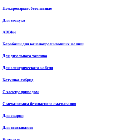
Пожаровзрывобезопасные
Для воздуха
ADBlue
Барабаны для каналопромывочных машин
Для дизельного топлива
Для электрического кабеля
Катушка-гибрид
С электроприводом
С механизмом безопасного сматывания
Для сварки
Для всасывания
Бытовые