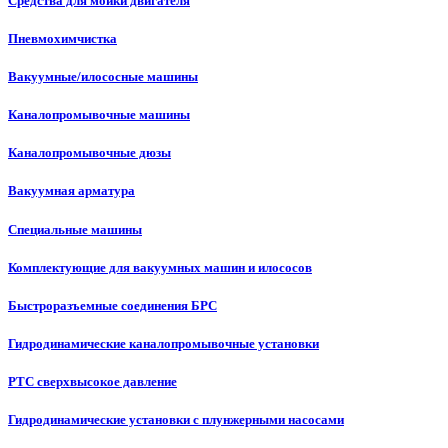
Средства для мойки двигателя
Пневмохимчистка
Вакуумные/илососные машины
Каналопромывочные машины
Каналопромывочные дюзы
Вакуумная арматура
Специальные машины
Комплектующие для вакуумных машин и илососов
Быстроразъемные соединения БРС
Гидродинамические каналопромывочные установки
РТС сверхвысокое давление
Гидродинамические установки с плунжерными насосами