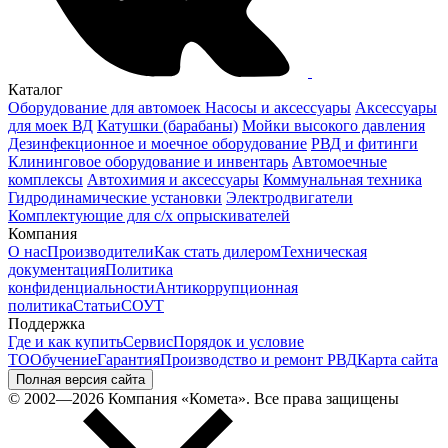
Каталог
Оборудование для автомоек
Насосы и аксессуары
Аксессуары
для моек ВД
Катушки (барабаны)
Мойки высокого давления
Дезинфекционное и моечное оборудование
РВД и фитинги
Клининговое оборудование и инвентарь
Автомоечные
комплексы
Автохимия и аксессуары
Коммунальная техника
Гидродинамические установки
Электродвигатели
Комплектующие для с/х опрыскивателей
Компания
О нас
Производители
Как стать дилером
Техническая
документация
Политика
конфиденциальности
Антикоррупционная
политика
Статьи
СОУТ
Поддержка
Где и как купить
Сервис
Порядок и условие
ТО
Обучение
Гарантия
Производство и ремонт РВД
Карта сайта
Полная версия сайта
© 2002—2026 Компания «Комета». Все права защищены