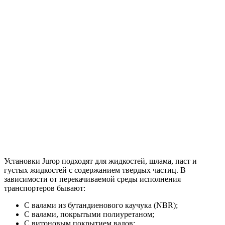
Установки Jurop подходят для жидкостей, шлама, паст и
густых жидкостей с содержанием твердых частиц. В
зависимости от перекачиваемой среды исполнения
транспортеров бывают:
С валами из бутандиенового каучука (NBR);
C валами, покрытыми полиуретаном;
С витоновым покрытием валов;