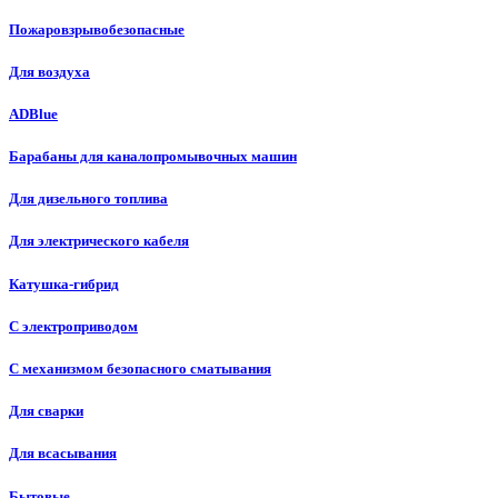
Пожаровзрывобезопасные
Для воздуха
ADBlue
Барабаны для каналопромывочных машин
Для дизельного топлива
Для электрического кабеля
Катушка-гибрид
С электроприводом
С механизмом безопасного сматывания
Для сварки
Для всасывания
Бытовые