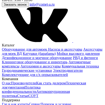
info@comet-a.ru
Заказать звонок
Каталог
Оборудование для автомоек
Насосы и аксессуары
Аксессуары
для моек ВД
Катушки (барабаны)
Мойки высокого давления
Дезинфекционное и моечное оборудование
РВД и фитинги
Клининговое оборудование и инвентарь
Автомоечные
комплексы
Автохимия и аксессуары
Коммунальная техника
Гидродинамические установки
Электродвигатели
Комплектующие для с/х опрыскивателей
Компания
О нас
Производители
Как стать дилером
Техническая
документация
Политика
конфиденциальности
Антикоррупционная
политика
Статьи
СОУТ
Поддержка
Где и как купить
Сервис
Порядок и условие