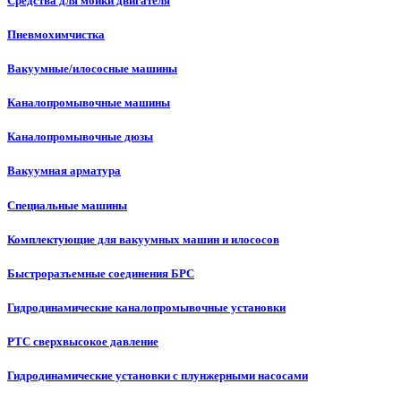
Средства для мойки двигателя
Пневмохимчистка
Вакуумные/илососные машины
Каналопромывочные машины
Каналопромывочные дюзы
Вакуумная арматура
Специальные машины
Комплектующие для вакуумных машин и илососов
Быстроразъемные соединения БРС
Гидродинамические каналопромывочные установки
РТС сверхвысокое давление
Гидродинамические установки с плунжерными насосами