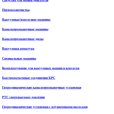
Средства для мойки двигателя
Пневмохимчистка
Вакуумные/илососные машины
Каналопромывочные машины
Каналопромывочные дюзы
Вакуумная арматура
Специальные машины
Комплектующие для вакуумных машин и илососов
Быстроразъемные соединения БРС
Гидродинамические каналопромывочные установки
РТС сверхвысокое давление
Гидродинамические установки с плунжерными насосами