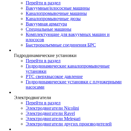
Перейти в раздел
Вакуумные/илососные машины
Каналопромывочные машины
Каналопромывочные дюзы
Вакуумная арматура
Специальные машины
Комплектующие для вакуумных машин и
илососов
Быстроразъемные соединения БРС
Гидродинамические установки
Перейти в раздел
Гидродинамические каналопромывочные
установки
РТС сверхвысокое давление
Гидродинамические установки с плунжерными
насосами
Электродвигатели
Перейти в раздел
Электродвигатели Nicolini
Электродвигатели Ravel
Электродвигатели Melegari
Электродвигатели других производителей