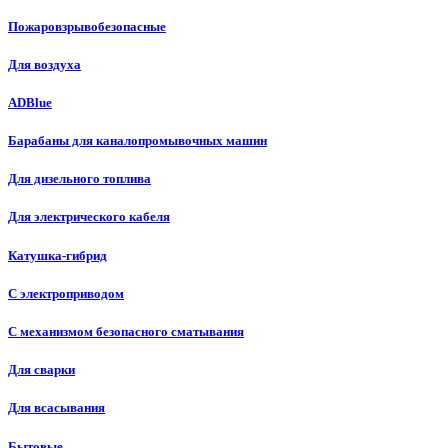
Пожаровзрывобезопасные
Для воздуха
ADBlue
Барабаны для каналопромывочных машин
Для дизельного топлива
Для электрического кабеля
Катушка-гибрид
С электроприводом
С механизмом безопасного сматывания
Для сварки
Для всасывания
Бытовые