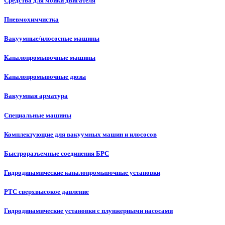
Средства для мойки двигателя
Пневмохимчистка
Вакуумные/илососные машины
Каналопромывочные машины
Каналопромывочные дюзы
Вакуумная арматура
Специальные машины
Комплектующие для вакуумных машин и илососов
Быстроразъемные соединения БРС
Гидродинамические каналопромывочные установки
РТС сверхвысокое давление
Гидродинамические установки с плунжерными насосами