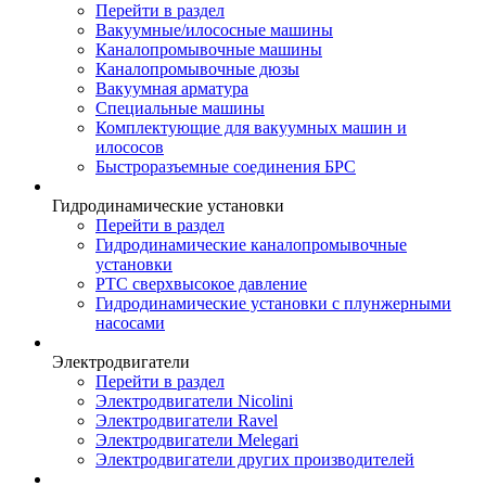
Перейти в раздел
Вакуумные/илососные машины
Каналопромывочные машины
Каналопромывочные дюзы
Вакуумная арматура
Специальные машины
Комплектующие для вакуумных машин и
илососов
Быстроразъемные соединения БРС
Гидродинамические установки
Перейти в раздел
Гидродинамические каналопромывочные
установки
РТС сверхвысокое давление
Гидродинамические установки с плунжерными
насосами
Электродвигатели
Перейти в раздел
Электродвигатели Nicolini
Электродвигатели Ravel
Электродвигатели Melegari
Электродвигатели других производителей