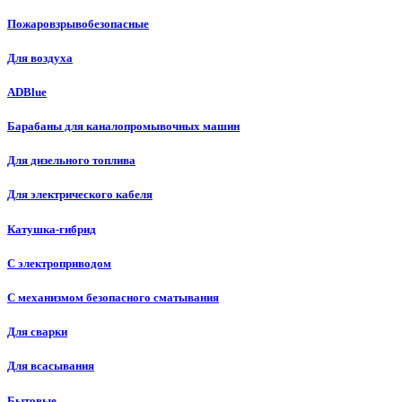
Пожаровзрывобезопасные
Для воздуха
ADBlue
Барабаны для каналопромывочных машин
Для дизельного топлива
Для электрического кабеля
Катушка-гибрид
С электроприводом
С механизмом безопасного сматывания
Для сварки
Для всасывания
Бытовые